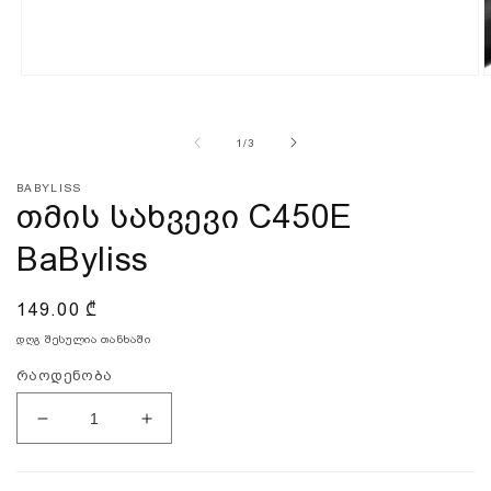
გახსენი
გ
მედია
მ
1
2
მოდალში
დან
1
/
3
BABYLISS
თმის სახვევი C450E
BaByliss
ჩვეულებრივი
149.00 ₾
ფასი
დღგ შესულია თანხაში
რაოდენობა
თმის
თმის
სახვევი
სახვევი
C450E
C450E