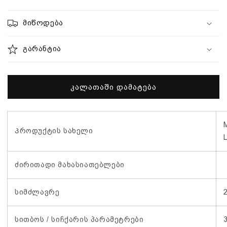
ფენი
ფენი
D781E
D781E
BaByliss-
BaByliss-
მიწოდება
ის
ის
რაოდენობის
რაოდენობის
გარანტია
შემცირება
გაზრდა
კალათაში დამატება
Პროდუქტის სახელი
ძირითადი მახასიათებლები
სიმძლავრე
სითბოს / სიჩქარის პარამეტრები