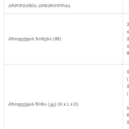
ᲞᲠᲝᲓᲣᲥᲢᲘᲡ ᲐᲦᲬᲔᲠᲘᲚᲝᲑᲐ
პროდუქტის ზომები (მმ)
პროდუქტის წონა (კგ) (H x L x D)