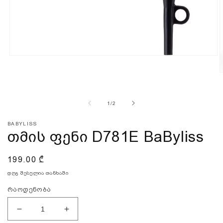
გახსენი
მედია
1
გ
მოდალში
მ
2
დან
1
/
2
BABYLISS
თმის ფენი D781E BaByliss
ჩვეულებრივი
199.00 ₾
ფასი
დღგ შესულია თანხაში
რაოდენობა
თმის
თმის